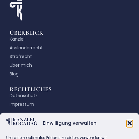
ÜBERBLICK
Kanzlei
Ausländerrecht
Strafrecht
Über mich
Blog
RECHTLICHES
Datenschutz
Impressum
KONTAKT
Einwilligung verwalten
Fasanenstraße 72, 10719 Berlin
Email: info@kanzlei-kocadag.de
Um dir ein optimales Erlebnis zu bieten, verwenden wir