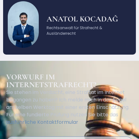
ANATOL KOCADAĞ
Rechtsanwalt für Strafrecht &
Ausländerrecht
VORWURF IM
INTERNETSTRAFRECHT?
Sie stehen im Verdacht, eine Straftat im Internet
begangen zu haben? Ich melde mich in der Regel
am selben Werktag mit einer ersten Einschätzung.
Für eine fundierte Prüfung nutzen Sie bitte das
ausführliche Kontaktformular
.