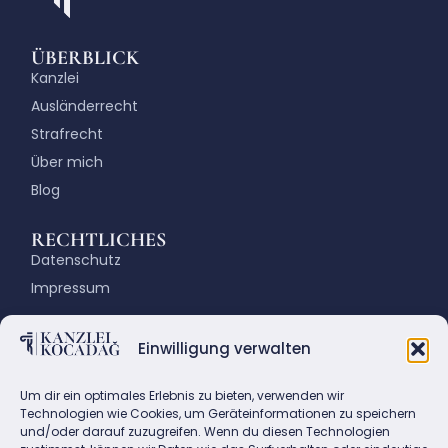
ÜBERBLICK
Kanzlei
Ausländerrecht
Strafrecht
Über mich
Blog
RECHTLICHES
Datenschutz
Impressum
KONTAKT
Einwilligung verwalten
Fasanenstraße 72, 10719 Berlin
Email: info@kanzlei-kocadag.de
Um dir ein optimales Erlebnis zu bieten, verwenden wir
Tel.: +49(0)30 883 86 86
Technologien wie Cookies, um Geräteinformationen zu speichern
und/oder darauf zuzugreifen. Wenn du diesen Technologien
Fax:+49(0)30 882 45 80