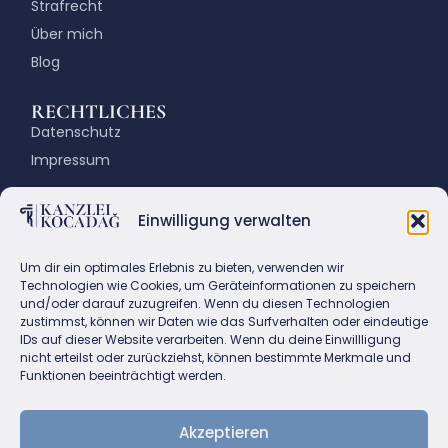
Strafrecht
Über mich
Blog
RECHTLICHES
Datenschutz
Impressum
KONTAKT
Einwilligung verwalten
Fasanenstraße 72, 10719 Berlin
Email: info@kanzlei-kocadag.de
Um dir ein optimales Erlebnis zu bieten, verwenden wir
Tel.: +49(0)30 883 86 86
Technologien wie Cookies, um Geräteinformationen zu speichern
und/oder darauf zuzugreifen. Wenn du diesen Technologien
Fax:+49(0)30 882 45 80
zustimmst, können wir Daten wie das Surfverhalten oder eindeutige
IDs auf dieser Website verarbeiten. Wenn du deine Einwillligung
nicht erteilst oder zurückziehst, können bestimmte Merkmale und
Funktionen beeinträchtigt werden.
Akzeptieren