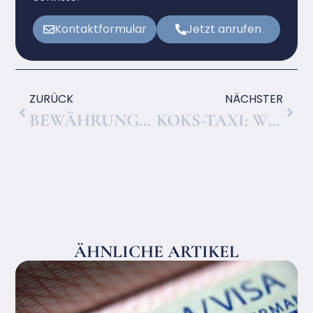
Kontaktformular
Jetzt anrufen
ZURÜCK
NÄCHSTER
BEWÄHRUNGSSTRAFE, WANN GIBT ES BEWÄHRUNG STATT HAFT?
KOKS-TAXI: WELCHE STRAFEN BEI KOKAIN-LIEFERDIENSTEN DROHEN
ÄHNLICHE ARTIKEL