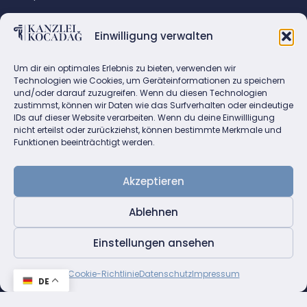
KONTAKT
Einwilligung verwalten
Fasanenstraße 72, 10719 Berlin
Email: info@kanzlei-kocadag.de
Um dir ein optimales Erlebnis zu bieten, verwenden wir
Tel.: +49(0)30 883 86 86
Technologien wie Cookies, um Geräteinformationen zu speichern
und/oder darauf zuzugreifen. Wenn du diesen Technologien
Fax:+49(0)30 882 45 80
zustimmst, können wir Daten wie das Surfverhalten oder eindeutige
IDs auf dieser Website verarbeiten. Wenn du deine Einwillligung
nicht erteilst oder zurückziehst, können bestimmte Merkmale und
Funktionen beeinträchtigt werden.
Akzeptieren
Klicke hier, um Marketing-Cookies zu
Ablehnen
akzeptieren und diesen Inhalt zu
aktivieren
Einstellungen ansehen
Cookie-Richtlinie
Datenschutz
Impressum
DE