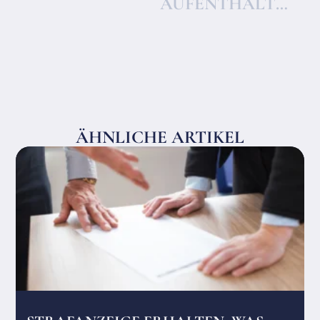
AUFENTHALTSRECHT IN DEUTSCHLAND – GRUNDLAGEN, AUFENTHALTSTITEL UND TYPISCHE FRAGEN
ÄHNLICHE ARTIKEL