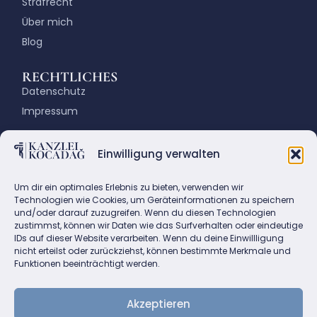
Strafrecht
Über mich
Blog
RECHTLICHES
Datenschutz
Impressum
KONTAKT
Einwilligung verwalten
Fasanenstraße 72, 10719 Berlin
Email: info@kanzlei-kocadag.de
Um dir ein optimales Erlebnis zu bieten, verwenden wir
Tel.: +49(0)30 883 86 86
Technologien wie Cookies, um Geräteinformationen zu speichern
und/oder darauf zuzugreifen. Wenn du diesen Technologien
Fax:+49(0)30 882 45 80
zustimmst, können wir Daten wie das Surfverhalten oder eindeutige
IDs auf dieser Website verarbeiten. Wenn du deine Einwillligung
nicht erteilst oder zurückziehst, können bestimmte Merkmale und
Funktionen beeinträchtigt werden.
Akzeptieren