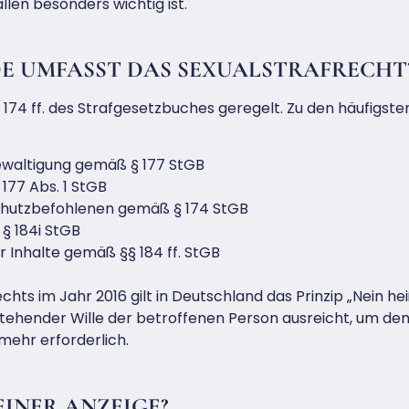
llen besonders wichtig ist.
E UMFASST DAS SEXUALSTRAFRECHT
§ 174 ff. des Strafgesetzbuches geregelt. Zu den häufigste
ewaltigung gemäß § 177 StGB
177 Abs. 1 StGB
chutzbefohlenen gemäß § 174 StGB
§ 184i StGB
 Inhalte gemäß §§ 184 ff. StGB
chts im Jahr 2016 gilt in Deutschland das Prinzip „Nein he
ehender Wille der betroffenen Person ausreicht, um den 
mehr erforderlich.
EINER ANZEIGE?