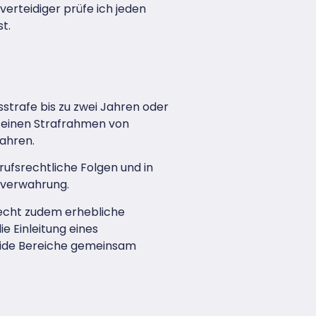
erteidiger prüfe ich jeden
t.
sstrafe bis zu zwei Jahren oder
n einen Strafrahmen von
Jahren.
ufsrechtliche Folgen und in
gsverwahrung.
echt zudem erhebliche
e Einleitung eines
beide Bereiche gemeinsam