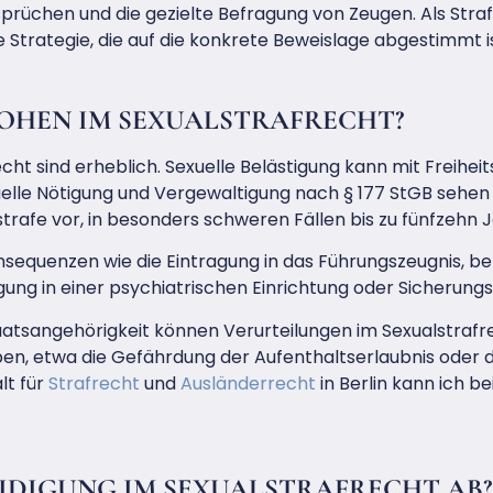
prüchen und die gezielte Befragung von Zeugen. Als Strafv
 Strategie, die auf die konkrete Beweislage abgestimmt is
OHEN IM SEXUALSTRAFRECHT?
ht sind erheblich. Sexuelle Belästigung kann mit Freiheit
uelle Nötigung und Vergewaltigung nach § 177 StGB sehe
trafe vor, in besonders schweren Fällen bis zu fünfzehn 
equenzen wie die Eintragung in das Führungszeugnis, ber
ung in einer psychiatrischen Einrichtung oder Sicherun
atsangehörigkeit können Verurteilungen im Sexualstrafr
en, etwa die Gefährdung der Aufenthaltserlaubnis oder di
lt für
Strafrecht
und
Ausländerrecht
in Berlin kann ich 
EIDIGUNG IM SEXUALSTRAFRECHT AB?