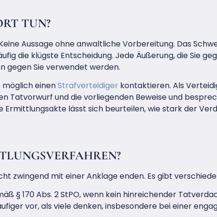
ORT TUN?
 Keine Aussage ohne anwaltliche Vorbereitung. Das Schwei
ufig die klügste Entscheidung. Jede Äußerung, die Sie ge
n gegen Sie verwendet werden.
ie möglich einen
Strafverteidiger
kontaktieren. Als Verteid
ten Tatvorwurf und die vorliegenden Beweise und besprec
ie Ermittlungsakte lässt sich beurteilen, wie stark der Ver
ITTLUNGSVERFAHREN?
cht zwingend mit einer Anklage enden. Es gibt verschied
äß § 170 Abs. 2 StPO, wenn kein hinreichender Tatverdac
iger vor, als viele denken, insbesondere bei einer enga