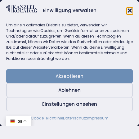
KONTAKT
Einwilligung verwalten
Fasanenstraße 72, 10719 Berlin
Email: info@kanzlei-kocadag.de
Um dir ein optimales Erlebnis zu bieten, verwenden wir
Tel.: +49(0)30 883 86 86
Technologien wie Cookies, um Geräteinformationen zu speichern
und/oder darauf zuzugreifen. Wenn du diesen Technologien
Fax:+49(0)30 882 45 80
zustimmst, können wir Daten wie das Surfverhalten oder eindeutige
IDs auf dieser Website verarbeiten. Wenn du deine Einwillligung
nicht erteilst oder zurückziehst, können bestimmte Merkmale und
Funktionen beeinträchtigt werden.
Akzeptieren
Klicke hier, um Marketing-Cookies zu
Ablehnen
akzeptieren und diesen Inhalt zu
aktivieren
Einstellungen ansehen
Cookie-Richtlinie
Datenschutz
Impressum
DE