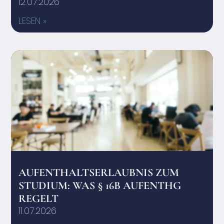
12.07.2026
LESEN »
AUFENTHALTSERLAUBNIS ZUM
STUDIUM: WAS § 16B AUFENTHG
REGELT
11.07.2026